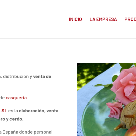
INICIO
LA EMPRESA
PRO
 distribución y
venta de
 de
casquería
.
e SL
es la
elaboración, venta
ero y cerdo
.
a España donde personal