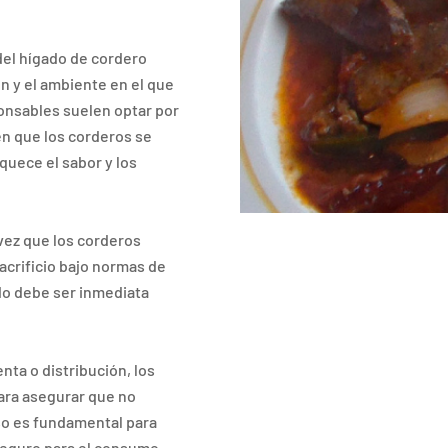
 del hígado de cordero
n y el ambiente en el que
ponsables suelen optar por
en que los corderos se
iquece el sabor y los
vez que los corderos
sacrificio bajo normas de
ado debe ser inmediata
enta o distribución, los
ara asegurar que no
so es fundamental para
 seguro para el consumo