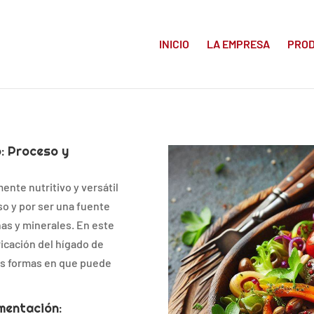
INICIO
LA EMPRESA
PRO
: Proceso y
ente nutritivo y versátil
so y por ser una fuente
nas y minerales. En este
ricación del hígado de
las formas en que puede
mentación: