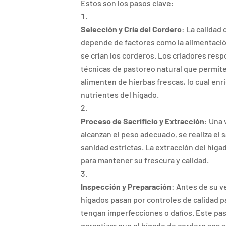
Estos son los pasos clave:
Selección y Cría del Cordero
: La calidad
depende de factores como la alimentació
se crían los corderos. Los criadores res
técnicas de pastoreo natural que permit
alimenten de hierbas frescas, lo cual enr
nutrientes del hígado.
Proceso de Sacrificio y Extracción
: Una 
alcanzan el peso adecuado, se realiza el 
sanidad estrictas. La extracción del híg
para mantener su frescura y calidad.
Inspección y Preparación
: Antes de su v
hígados pasan por controles de calidad p
tengan imperfecciones o daños. Este pa
garantizar que el hígado de cordero sea