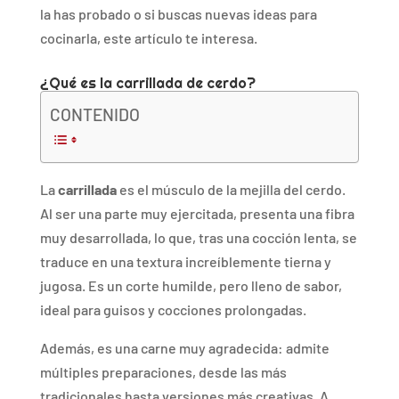
la
has
probado
o
si
buscas
nuevas
ideas
para
cocinarla,
este
artículo
te
interesa.
¿
Qué
es
la
carrillada
de
cerdo?
CONTENIDO
La
carrillada
es
el
músculo
de
la
mejilla
del
cerdo.
Al
ser
una
parte
muy
ejercitada,
presenta
una
fibra
muy
desarrollada,
lo
que,
tras
una
cocción
lenta,
se
traduce
en
una
textura
increíblemente
tierna
y
jugosa.
Es
un
corte
humilde,
pero
lleno
de
sabor,
ideal
para
guisos
y
cocciones
prolongadas.
Además,
es
una
carne
muy
agradecida:
admite
múltiples
preparaciones,
desde
las
más
tradicionales
hasta
versiones
más
creativas.
A