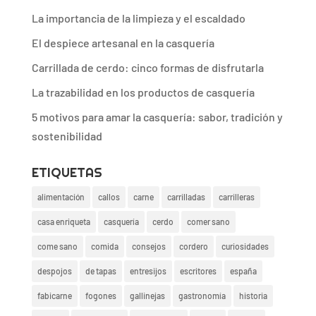
La importancia de la limpieza y el escaldado
El despiece artesanal en la casquería
Carrillada de cerdo: cinco formas de disfrutarla
La trazabilidad en los productos de casquería
5 motivos para amar la casquería: sabor, tradición y
sostenibilidad
ETIQUETAS
alimentación
callos
carne
carrilladas
carrilleras
casa enriqueta
casquería
cerdo
comer sano
come sano
comida
consejos
cordero
curiosidades
despojos
de tapas
entresijos
escritores
españa
fabicarne
fogones
gallinejas
gastronomía
historia