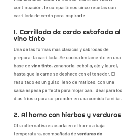
continuación,
te
compartimos
cinco
recetas
con
carrillada
de
cerdo
para
inspirarte.
1.
Carrillada
de
cerdo
estofada
al
vino
tinto
Una
de
las
formas
más
clásicas
y
sabrosas
de
preparar
la
carrillada.
Se
cocina
lentamente
en
una
base
de
vino
tinto
,
zanahoria,
cebolla,
ajo
y
laurel,
hasta
que
la
carne
se
deshace
con
el
tenedor.
El
resultado
es
un
guiso
lleno
de
matices,
con
una
salsa
espesa
perfecta
para
mojar
pan.
Ideal
para
los
días
fríos
o
para
sorprender
en
una
comida
familiar.
2.
Al
horno
con
hierbas
y
verduras
Otra
alternativa
es
asarla
en
el
horno
a
baja
temperatura,
acompañada
de
verduras
de