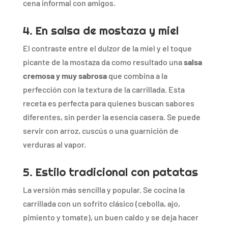
cena
informal
con
amigos.
4.
En
salsa
de
mostaza
y
miel
El
contraste
entre
el
dulzor
de
la
miel
y
el
toque
picante
de
la
mostaza
da
como
resultado
una
salsa
cremosa
y
muy
sabrosa
que
combina
a
la
perfección
con
la
textura
de
la
carrillada.
Esta
receta
es
perfecta
para
quienes
buscan
sabores
diferentes,
sin
perder
la
esencia
casera.
Se
puede
servir
con
arroz,
cuscús
o
una
guarnición
de
verduras
al
vapor.
5.
Estilo
tradicional
con
patatas
La
versión
más
sencilla
y
popular.
Se
cocina
la
carrillada
con
un
sofrito
clásico (
cebolla,
ajo,
pimiento
y
tomate),
un
buen
caldo
y
se
deja
hacer