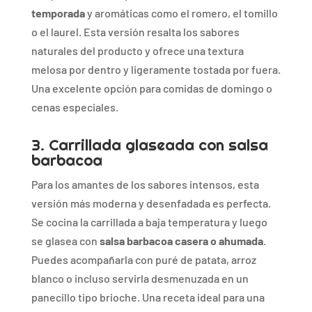
temporada
y
aromáticas
como
el
romero,
el
tomillo
o
el
laurel.
Esta
versión
resalta
los
sabores
naturales
del
producto
y
ofrece
una
textura
melosa
por
dentro
y
ligeramente
tostada
por
fuera.
Una
excelente
opción
para
comidas
de
domingo
o
cenas
especiales.
3.
Carrillada
glaseada
con
salsa
barbacoa
Para
los
amantes
de
los
sabores
intensos,
esta
versión
más
moderna
y
desenfadada
es
perfecta.
Se
cocina
la
carrillada
a
baja
temperatura
y
luego
se
glasea
con
salsa
barbacoa
casera
o
ahumada
.
Puedes
acompañarla
con
puré
de
patata,
arroz
blanco
o
incluso
servirla
desmenuzada
en
un
panecillo
tipo
brioche.
Una
receta
ideal
para
una