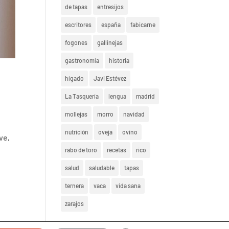
de tapas
entresijos
escritores
españa
fabicarne
fogones
gallinejas
gastronomía
historia
hígado
Javi Estévez
La Tasquería
lengua
madrid
mollejas
morro
navidad
nutrición
oveja
ovino
ve,
rabo de toro
recetas
rico
salud
saludable
tapas
ternera
vaca
vida sana
zarajos