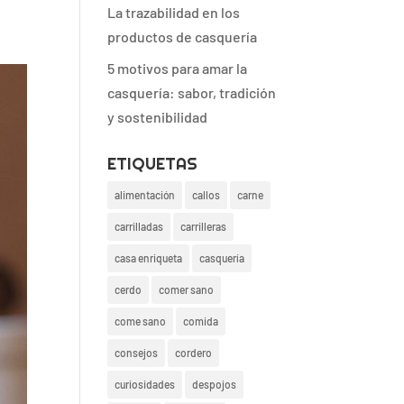
La trazabilidad en los
productos de casquería
5 motivos para amar la
casquería: sabor, tradición
y sostenibilidad
ETIQUETAS
alimentación
callos
carne
carrilladas
carrilleras
casa enriqueta
casquería
cerdo
comer sano
come sano
comida
consejos
cordero
curiosidades
despojos