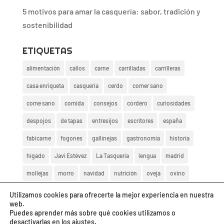
5 motivos para amar la casquería: sabor, tradición y
sostenibilidad
ETIQUETAS
alimentación
callos
carne
carrilladas
carrilleras
casa enriqueta
casquería
cerdo
comer sano
come sano
comida
consejos
cordero
curiosidades
despojos
de tapas
entresijos
escritores
españa
fabicarne
fogones
gallinejas
gastronomía
historia
hígado
Javi Estévez
La Tasquería
lengua
madrid
mollejas
morro
navidad
nutrición
oveja
ovino
rabo de toro
recetas
rico
salud
saludable
tapas
Utilizamos cookies para ofrecerte la mejor experiencia en nuestra
web.
ternera
vaca
vida sana
zarajos
Puedes aprender más sobre qué cookies utilizamos o
desactivarlas en los
ajustes
.