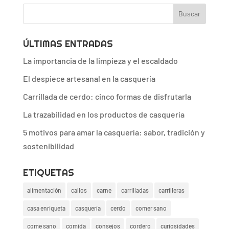
ÚLTIMAS ENTRADAS
La importancia de la limpieza y el escaldado
El despiece artesanal en la casquería
Carrillada de cerdo: cinco formas de disfrutarla
La trazabilidad en los productos de casquería
5 motivos para amar la casquería: sabor, tradición y
sostenibilidad
ETIQUETAS
alimentación
callos
carne
carrilladas
carrilleras
casa enriqueta
casquería
cerdo
comer sano
come sano
comida
consejos
cordero
curiosidades