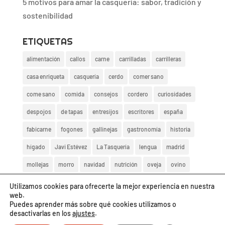
5 motivos para amar la casquería: sabor, tradición y
sostenibilidad
ETIQUETAS
alimentación
callos
carne
carrilladas
carrilleras
casa enriqueta
casquería
cerdo
comer sano
come sano
comida
consejos
cordero
curiosidades
despojos
de tapas
entresijos
escritores
españa
fabicarne
fogones
gallinejas
gastronomía
historia
hígado
Javi Estévez
La Tasquería
lengua
madrid
mollejas
morro
navidad
nutrición
oveja
ovino
rabo de toro
recetas
rico
salud
saludable
tapas
Utilizamos cookies para ofrecerte la mejor experiencia en nuestra
web.
ternera
vaca
vida sana
zarajos
Puedes aprender más sobre qué cookies utilizamos o
desactivarlas en los
ajustes
.