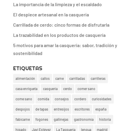
La importancia de la limpieza y el escaldado
El despiece artesanal en la casquería
Carrillada de cerdo: cinco formas de disfrutarla
La trazabilidad en los productos de casquería
5 motivos para amar la casquería: sabor, tradición y
sostenibilidad
ETIQUETAS
alimentación
callos
carne
carrilladas
carrilleras
casa enriqueta
casquería
cerdo
comer sano
come sano
comida
consejos
cordero
curiosidades
despojos
de tapas
entresijos
escritores
españa
fabicarne
fogones
gallinejas
gastronomía
historia
hígado
Javi Estévez
La Tasquería
lengua
madrid