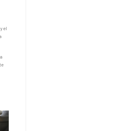
y el
a
la
te