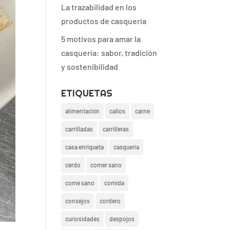
La trazabilidad en los
productos de casquería
5 motivos para amar la
casquería: sabor, tradición
y sostenibilidad
ETIQUETAS
alimentación
callos
carne
carrilladas
carrilleras
casa enriqueta
casquería
cerdo
comer sano
come sano
comida
consejos
cordero
curiosidades
despojos