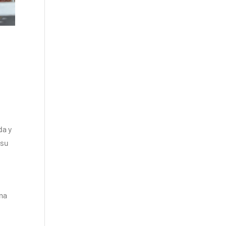
da y
 su
oma