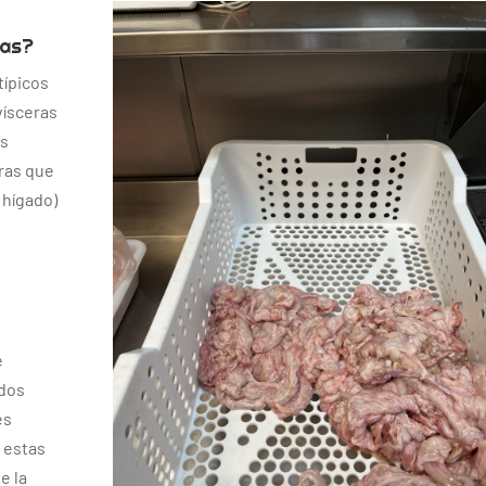
jas?
típicos
vísceras
os
tras que
 hígado)
e
ados
es
, estas
e la