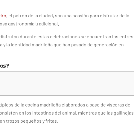
idro
, el patrón de la ciudad, son una ocasión para disfrutar de la
ciosa gastronomía tradicional.
isfrutan durante estas celebraciones se encuentran los entres
oria y la identidad madrileña que han pasado de generación en
jas?
s típicos de la cocina madrileña elaborados a base de vísceras de
onsisten en los intestinos del animal, mientras que las gallineja
en trozos pequeños y fritas.