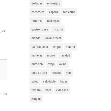
de tapas
entresijos
escritores
españa
fabicarne
fogones
gallinejas
gastronomía
historia
ijos
hígado
Javi Estévez
La Tasquería
lengua
madrid
mollejas
morro
navidad
nutrición
oveja
ovino
rabo de toro
recetas
rico
salud
saludable
tapas
ternera
vaca
vida sana
s son
zarajos