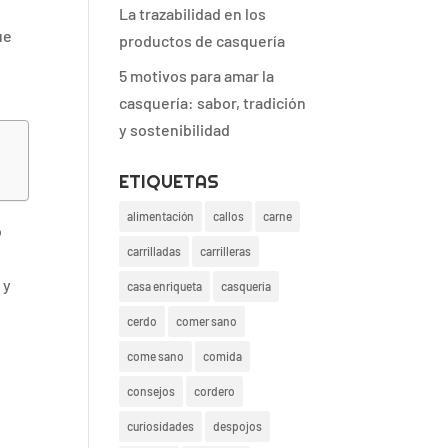
La trazabilidad en los
ue
productos de casquería
5 motivos para amar la
casquería: sabor, tradición
y sostenibilidad
ETIQUETAS
alimentación
callos
carne
o
carrilladas
carrilleras
 y
casa enriqueta
casquería
cerdo
comer sano
come sano
comida
consejos
cordero
curiosidades
despojos