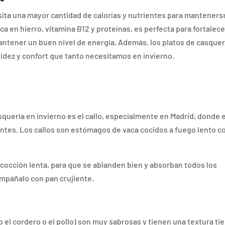
sita una mayor cantidad de calorías y nutrientes para manteners
ica en hierro, vitamina B12 y proteínas, es perfecta para fortalece
antener un buen nivel de energía. Además, los platos de casquer
lidez y confort que tanto necesitamos en invierno.
quería en invierno es el callo, especialmente en Madrid, donde 
antes. Los callos son estómagos de vaca cocidos a fuego lento c
a cocción lenta, para que se ablanden bien y absorban todos los
ompáñalo con pan crujiente.
 el cordero o el pollo) son muy sabrosas y tienen una textura ti