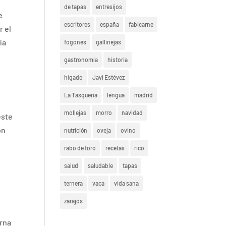
de tapas
entresijos
e
escritores
españa
fabicarne
r el
ía
fogones
gallinejas
gastronomía
historia
hígado
Javi Estévez
La Tasquería
lengua
madrid
mollejas
morro
navidad
este
on
nutrición
oveja
ovino
rabo de toro
recetas
rico
salud
saludable
tapas
ternera
vaca
vida sana
zarajos
erna