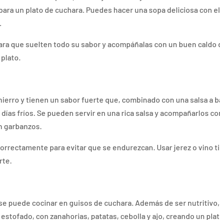
para un plato de cuchara. Puedes hacer una sopa deliciosa con el
.
para que suelten todo su sabor y acompáñalas con un buen caldo
 plato.
hierro y tienen un sabor fuerte que, combinado con una salsa a 
os días fríos. Se pueden servir en una rica salsa y acompañarlos co
on garbanzos.
orrectamente para evitar que se endurezcan. Usar jerez o vino t
rte.
 se puede cocinar en guisos de cuchara. Además de ser nutritivo,
estofado, con zanahorias, patatas, cebolla y ajo, creando un pla