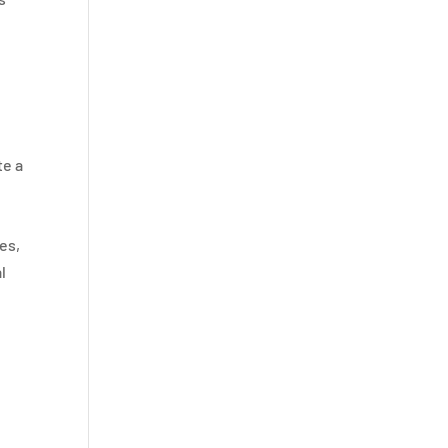
te a
es,
l