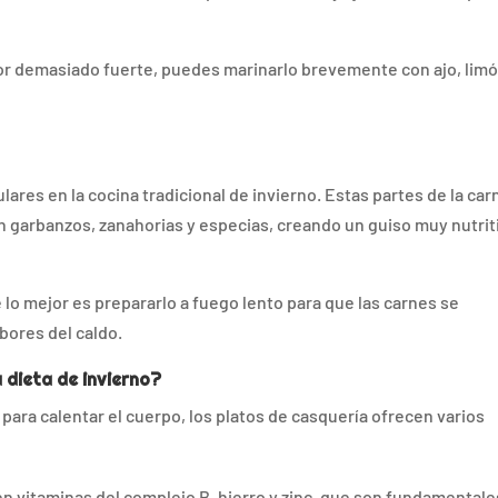
or demasiado fuerte, puedes marinarlo brevemente con ajo, limó
ares en la cocina tradicional de invierno. Estas partes de la car
n garbanzos, zanahorias y especias, creando un guiso muy nutrit
 lo mejor es prepararlo a fuego lento para que las carnes se
bores del caldo.
u dieta de invierno?
para calentar el cuerpo, los platos de casquería ofrecen varios
 en vitaminas del complejo B, hierro y zinc, que son fundamentale