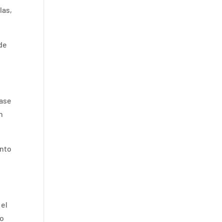
las,
 de
base
n
into
 el
to