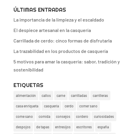
ÚLTIMAS ENTRADAS
La importancia de la limpieza y el escaldado
El despiece artesanal en la casquería
Carrillada de cerdo: cinco formas de disfrutarla
La trazabilidad en los productos de casquería
5 motivos para amar la casquería: sabor, tradición y
sostenibilidad
ETIQUETAS
alimentación
callos
carne
carrilladas
carrilleras
casa enriqueta
casquería
cerdo
comer sano
come sano
comida
consejos
cordero
curiosidades
despojos
de tapas
entresijos
escritores
españa