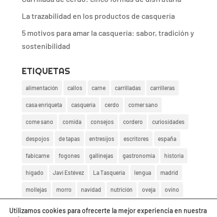
La trazabilidad en los productos de casquería
5 motivos para amar la casquería: sabor, tradición y
sostenibilidad
ETIQUETAS
alimentación
callos
carne
carrilladas
carrilleras
casa enriqueta
casquería
cerdo
comer sano
come sano
comida
consejos
cordero
curiosidades
despojos
de tapas
entresijos
escritores
españa
fabicarne
fogones
gallinejas
gastronomía
historia
hígado
Javi Estévez
La Tasquería
lengua
madrid
mollejas
morro
navidad
nutrición
oveja
ovino
rabo de toro
recetas
rico
salud
saludable
tapas
Utilizamos cookies para ofrecerte la mejor experiencia en nuestra